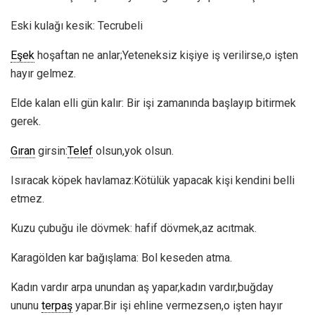
Eski kulağı kesik: Tecrubeli
Eşek
hoşaftan ne anlar;Yeteneksiz kişiye iş verilirse,o işten
hayır gelmez.
Elde kalan elli gün kalır: Bir işi zamanında başlayıp bitirmek
gerek.
Gıran
girsin:
Telef
olsun,yok olsun.
Isıracak köpek havlamaz:Kötülük yapacak kişi kendini belli
etmez.
Kuzu çubuğu ile dövmek: hafif dövmek,az acıtmak.
Karagölden kar bağışlama: Bol keseden atma.
Kadın vardır arpa unundan aş yapar,kadın vardır,buğday
ununu
terpaş
yapar.Bir işi ehline vermezsen,o işten hayır