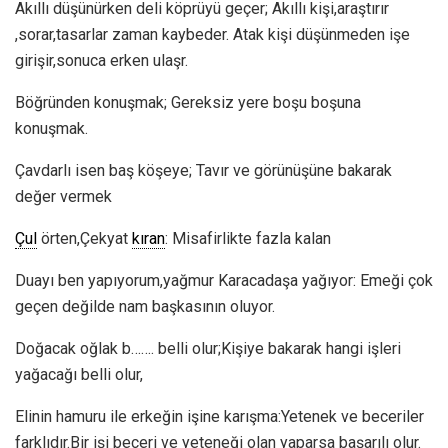
Akıllı düşünürken deli köprüyü geçer; Akıllı kişi,araştırır
,sorar,tasarlar zaman kaybeder. Atak kişi düşünmeden işe
girişir,sonuca erken ulaşr.
Böğründen konuşmak; Gereksiz yere boşu boşuna
konuşmak.
Çavdarlı isen baş köşeye; Tavır ve görünüşüne bakarak
değer vermek
Çul
örten,Çekyat
kıran
: Misafirlikte fazla kalan
Duayı ben yapıyorum,yağmur Karacadaşa yağıyor: Emeği çok
geçen değilde nam başkasının oluyor.
Doğacak oğlak b……. belli olur;Kişiye bakarak hangi işleri
yağacağı belli olur,
Elinin hamuru ile erkeğin işine karışma:Yetenek ve beceriler
farklıdır.Bir işi beçeri ve yeteneği olan yaparsa başarılı olur.