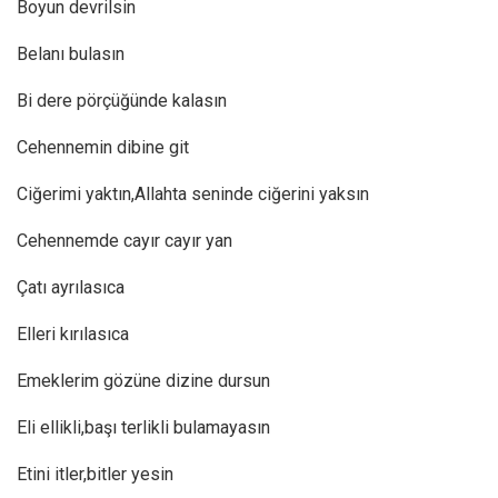
Boyun devrilsin
Belanı bulasın
Bi dere pörçüğünde kalasın
Cehennemin dibine git
Ciğerimi yaktın,Allahta seninde ciğerini yaksın
Cehennemde cayır cayır yan
Çatı ayrılasıca
Elleri kırılasıca
Emeklerim gözüne dizine dursun
Eli ellikli,başı terlikli bulamayasın
Etini itler,bitler yesin