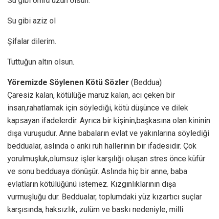
Su gibi ömrü uzun olsun.
Su gibi aziz ol
Şifalar dilerim.
Tuttuğun altın olsun.
Yöremizde Söylenen Kötü Sözler
(Beddua)
Çaresiz kalan, kötülüğe maruz kalan, acı çeken bir
insan,rahatlamak için söylediği, kötü düşünce ve dilek
kapsayan ifadelerdir. Ayrıca bir kişinin,başkasına olan kininin
dışa vuruşudur. Anne babaların evlat ve yakınlarına söylediği
beddualar, aslında o anki ruh hallerinin bir ifadesidir. Çok
yorulmuşluk,olumsuz işler karşılığı oluşan stres önce küfür
ve sonu bedduaya dönüşür. Aslında hiç bir anne, baba
evlatların kötülüğünü istemez. Kızgınlıklarının dışa
vurmuşluğu dur. Beddualar, toplumdaki yüz kızartıcı suçlar
karşısında, haksızlık, zulüm ve baskı nedeniyle, milli