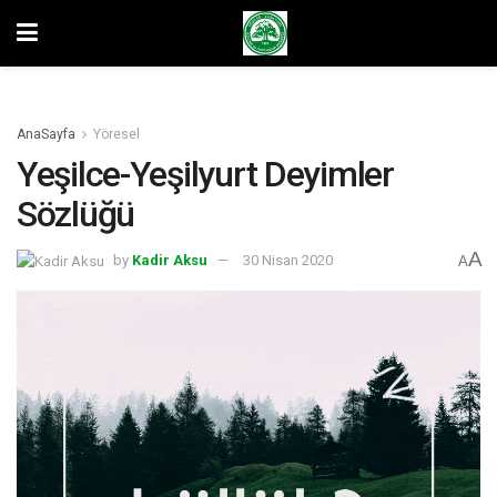
AnaSayfa
Yöresel
Yeşilce-Yeşilyurt Deyimler
Sözlüğü
A
by
Kadir Aksu
30 Nisan 2020
A