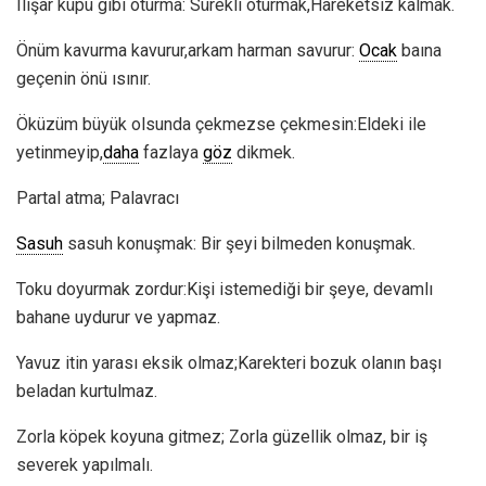
Ilışar küpü gibi oturma: Sürekli oturmak,Hareketsiz kalmak.
Önüm kavurma kavurur,arkam harman savurur:
Ocak
baına
geçenin önü ısınır.
Öküzüm büyük olsunda çekmezse çekmesin:Eldeki ile
yetinmeyip,
daha
fazlaya
göz
dikmek.
Partal atma; Palavracı
Sasuh
sasuh konuşmak: Bir şeyi bilmeden konuşmak.
Toku doyurmak zordur:Kişi istemediği bir şeye, devamlı
bahane uydurur ve yapmaz.
Yavuz itin yarası eksik olmaz;Karekteri bozuk olanın başı
beladan kurtulmaz.
Zorla köpek koyuna gitmez; Zorla güzellik olmaz, bir iş
severek yapılmalı.