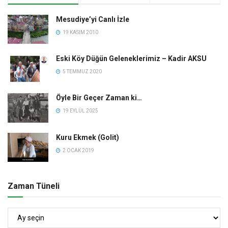
Mesudiye’yi Canlı İzle
19 KASIM 2010
Eski Köy Düğün Geleneklerimiz – Kadir AKSU
5 TEMMUZ 2020
Öyle Bir Geçer Zaman ki…
19 EYLÜL 2025
Kuru Ekmek (Golit)
2 OCAK 2019
Zaman Tüneli
Zaman
Tüneli