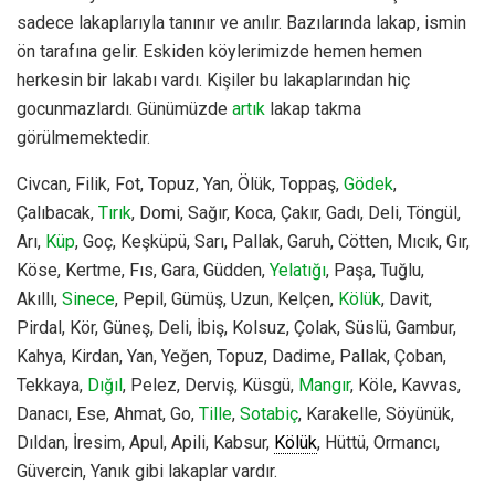
sadece lakaplarıyla tanınır ve anılır. Bazılarında lakap, ismin
ön tarafına gelir. Eskiden köylerimizde hemen hemen
herkesin bir lakabı vardı. Kişiler bu lakaplarından hiç
gocunmazlardı. Günümüzde
artık
lakap takma
görülmemektedir.
Civcan, Filik, Fot, Topuz, Yan, Ölük, Toppaş,
Gödek
,
Çalıbacak,
Tırık
, Domi, Sağır, Koca, Çakır, Gadı, Deli, Töngül,
Arı,
Küp
, Goç, Keşküpü, Sarı, Pallak, Garuh, Cötten, Mıcık, Gır,
Köse, Kertme, Fıs, Gara, Güdden,
Yelatığı
, Paşa, Tuğlu,
Akıllı,
Sinece
, Pepil, Gümüş, Uzun, Kelçen,
Kölük
, Davit,
Pirdal, Kör, Güneş, Deli, İbiş, Kolsuz, Çolak, Süslü, Gambur,
Kahya, Kirdan, Yan, Yeğen, Topuz, Dadime, Pallak, Çoban,
Tekkaya,
Dığıl
, Pelez, Derviş, Küsgü,
Mangır
, Köle, Kavvas,
Danacı, Ese, Ahmat, Go,
Tille
,
Sotabiç
, Karakelle, Söyünük,
Dıldan, İresim, Apul, Apili, Kabsur,
Kölük
, Hüttü, Ormancı,
Güvercin, Yanık gibi lakaplar vardır.