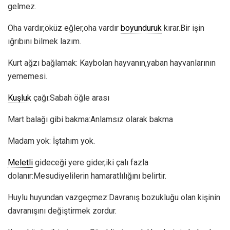
gelmez.
Oha vardır,öküz eğler,oha vardır
boyunduruk
kırar.Bir işin
ığrıbını bilmek lazım.
Kurt ağzı bağlamak: Kaybolan hayvanın,yaban hayvanlarının
yememesi.
Kuşluk
çağı:Sabah öğle arası
Mart balağı gibi bakma:Anlamsız olarak bakma
Madam yok: İştahım yok.
Meletli
gideceği yere gider,iki çalı fazla
dolanır:Mesudiyelilerin hamaratlılığını belirtir.
Huylu huyundan vazgeçmez:Davranış bozukluğu olan kişinin
davranışını değiştirmek zordur.