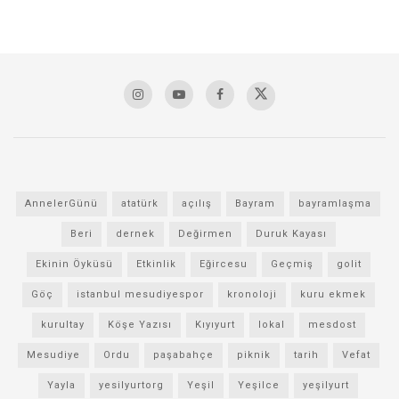
AnnelerGünü
atatürk
açılış
Bayram
bayramlaşma
Beri
dernek
Değirmen
Duruk Kayası
Ekinin Öyküsü
Etkinlik
Eğircesu
Geçmiş
golit
Göç
istanbul mesudiyespor
kronoloji
kuru ekmek
kurultay
Köşe Yazısı
Kıyıyurt
lokal
mesdost
Mesudiye
Ordu
paşabahçe
piknik
tarih
Vefat
Yayla
yesilyurtorg
Yeşil
Yeşilce
yeşilyurt