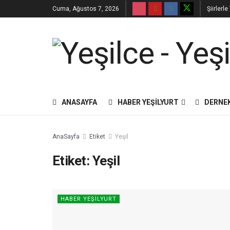
Cuma, Ağustos 7, 2026
Şiirlerl
ANASAYFA
HABER YEŞILYURT
DERNE
AnaSayfa
Etiket
Yeşil
Etiket:
Yeşil
HABER YEŞILYURT