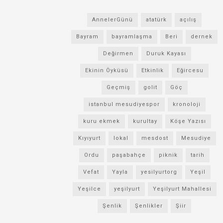
AnnelerGünü
atatürk
açılış
Bayram
bayramlaşma
Beri
dernek
Değirmen
Duruk Kayası
Ekinin Öyküsü
Etkinlik
Eğircesu
Geçmiş
golit
Göç
istanbul mesudiyespor
kronoloji
kuru ekmek
kurultay
Köşe Yazısı
Kıyıyurt
lokal
mesdost
Mesudiye
Ordu
paşabahçe
piknik
tarih
Vefat
Yayla
yesilyurtorg
Yeşil
Yeşilce
yeşilyurt
Yeşilyurt Mahallesi
Şenlik
Şenlikler
Şiir