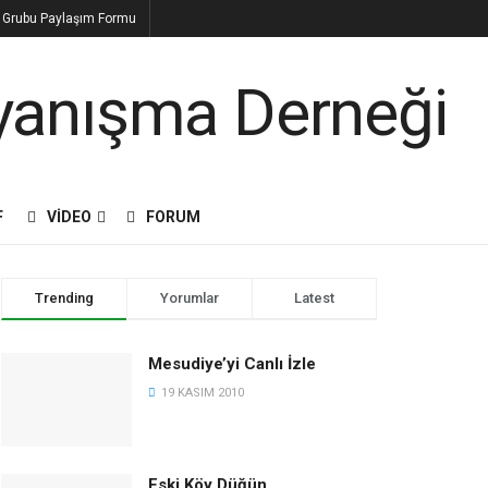
n Grubu Paylaşım Formu
F
VIDEO
FORUM
Trending
Yorumlar
Latest
Mesudiye’yi Canlı İzle
19 KASIM 2010
Eski Köy Düğün