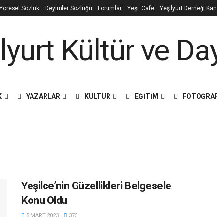
e Yöresel Sözlük
Deyimler Sözlüğü
Forumlar
Yeşil Cafe
Yeşilyurt Derneği Ka
K
YAZARLAR
KÜLTÜR
EĞITIM
FOTOĞRA
Yeşilce’nin Güzellikleri Belgesele
Konu Oldu
5 MART 2023
375