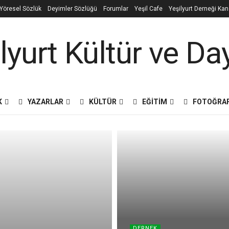
e Yöresel Sözlük
Deyimler Sözlüğü
Forumlar
Yeşil Cafe
Yeşilyurt Derneği Ka
K
YAZARLAR
KÜLTÜR
EĞITIM
FOTOĞRA
DERNEK