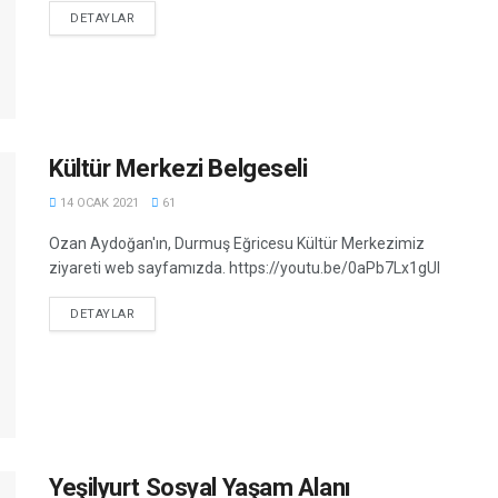
DETAILS
DETAYLAR
Kültür Merkezi Belgeseli
14 OCAK 2021
61
Ozan Aydoğan'ın, Durmuş Eğricesu Kültür Merkezimiz
ziyareti web sayfamızda. https://youtu.be/0aPb7Lx1gUI
DETAILS
DETAYLAR
Yeşilyurt Sosyal Yaşam Alanı