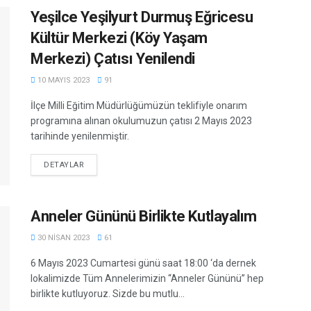
Yeşilce Yeşilyurt Durmuş Eğricesu
Kültür Merkezi (Köy Yaşam
Merkezi) Çatısı Yenilendi
10 MAYIS 2023
91
İlçe Milli Eğitim Müdürlüğümüzün teklifiyle onarım
programına alınan okulumuzun çatısı 2 Mayıs 2023
tarihinde yenilenmiştir.
DETAILS
DETAYLAR
Anneler Gününü Birlikte Kutlayalım
30 NISAN 2023
61
6 Mayıs 2023 Cumartesi günü saat 18:00 ‘da dernek
lokalimizde Tüm Annelerimizin “Anneler Gününü” hep
birlikte kutluyoruz. Sizde bu mutlu...