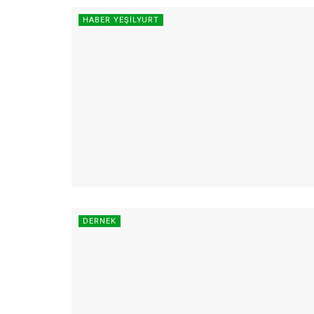
HABER YEŞILYURT
DERNEK