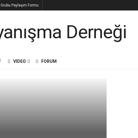
n Grubu Paylaşım Formu
F
VIDEO
FORUM