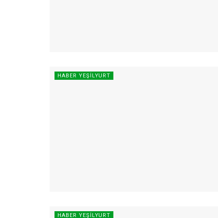
HABER YEŞILYURT
HABER YEŞILYURT