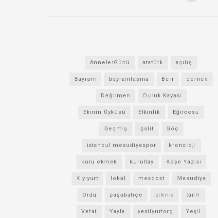
AnnelerGünü
atatürk
açılış
Bayram
bayramlaşma
Beri
dernek
Değirmen
Duruk Kayası
Ekinin Öyküsü
Etkinlik
Eğircesu
Geçmiş
golit
Göç
istanbul mesudiyespor
kronoloji
kuru ekmek
kurultay
Köşe Yazısı
Kıyıyurt
lokal
mesdost
Mesudiye
Ordu
paşabahçe
piknik
tarih
Vefat
Yayla
yesilyurtorg
Yeşil