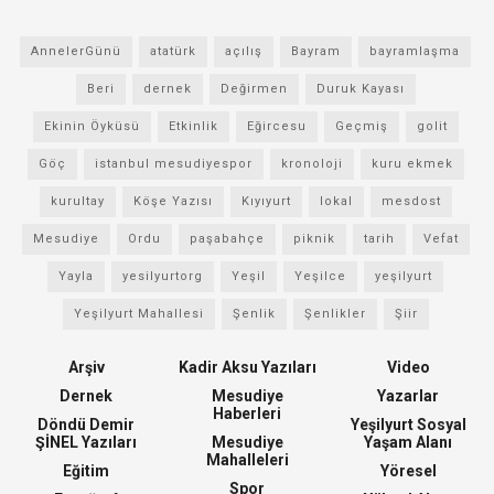
AnnelerGünü
atatürk
açılış
Bayram
bayramlaşma
Beri
dernek
Değirmen
Duruk Kayası
Ekinin Öyküsü
Etkinlik
Eğircesu
Geçmiş
golit
Göç
istanbul mesudiyespor
kronoloji
kuru ekmek
kurultay
Köşe Yazısı
Kıyıyurt
lokal
mesdost
Mesudiye
Ordu
paşabahçe
piknik
tarih
Vefat
Yayla
yesilyurtorg
Yeşil
Yeşilce
yeşilyurt
Yeşilyurt Mahallesi
Şenlik
Şenlikler
Şiir
Arşiv
Kadir Aksu Yazıları
Video
Dernek
Mesudiye
Yazarlar
Haberleri
Döndü Demir
Yeşilyurt Sosyal
ŞİNEL Yazıları
Mesudiye
Yaşam Alanı
Mahalleleri
Eğitim
Yöresel
Spor