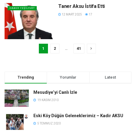
Taner Aksu İstifa Etti
HABER YEŞILYURT
12 MART 2025
17
1
2
…
41
Trending
Yorumlar
Latest
Mesudiye’yi Canlı İzle
19 KASIM 2010
Eski Köy Düğün Geleneklerimiz – Kadir AKSU
5 TEMMUZ 2020