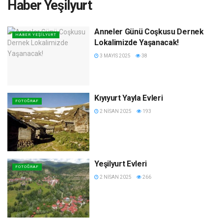
Haber Yeşilyurt
Anneler Günü Coşkusu Dernek
HABER YEŞILYURT
Lokalimizde Yaşanacak!
3 MAYIS 2025
38
Kıyıyurt Yayla Evleri
FOTOĞRAF
2 NISAN 2025
193
Yeşilyurt Evleri
FOTOĞRAF
2 NISAN 2025
266