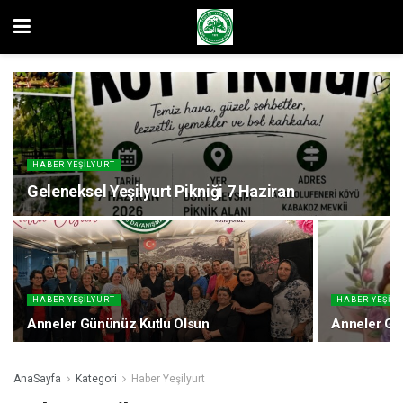
HABER YEŞILYURT
Geleneksel Yeşilyurt Pikniği 7 Haziran
HABER YEŞILYURT
HABER YEŞILY
Anneler Gününüz Kutlu Olsun
Anneler Gün
AnaSayfa
Kategori
Haber Yeşilyurt