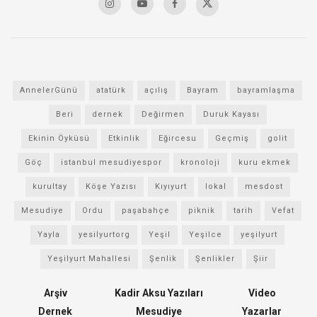
AnnelerGünü
atatürk
açılış
Bayram
bayramlaşma
Beri
dernek
Değirmen
Duruk Kayası
Ekinin Öyküsü
Etkinlik
Eğircesu
Geçmiş
golit
Göç
istanbul mesudiyespor
kronoloji
kuru ekmek
kurultay
Köşe Yazısı
Kıyıyurt
lokal
mesdost
Mesudiye
Ordu
paşabahçe
piknik
tarih
Vefat
Yayla
yesilyurtorg
Yeşil
Yeşilce
yeşilyurt
Yeşilyurt Mahallesi
Şenlik
Şenlikler
Şiir
Arşiv
Kadir Aksu Yazıları
Video
Dernek
Mesudiye
Yazarlar