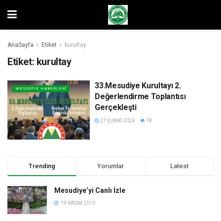
AnaSayfa
Etiket
kurultay
Etiket:
kurultay
33.Mesudiye Kurultayı 2.
MESUDIYE HABERLERI
Değerlendirme Toplantısı
Gerçekleşti
27 ŞUBAT 2024
78
Trending
Yorumlar
Latest
Mesudiye’yi Canlı İzle
19 KASIM 2010