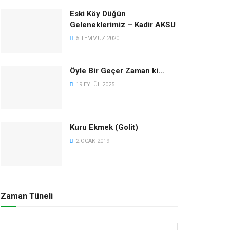
Eski Köy Düğün
Geleneklerimiz – Kadir AKSU
5 TEMMUZ 2020
Öyle Bir Geçer Zaman ki…
19 EYLÜL 2025
Kuru Ekmek (Golit)
2 OCAK 2019
Zaman Tüneli
Zaman