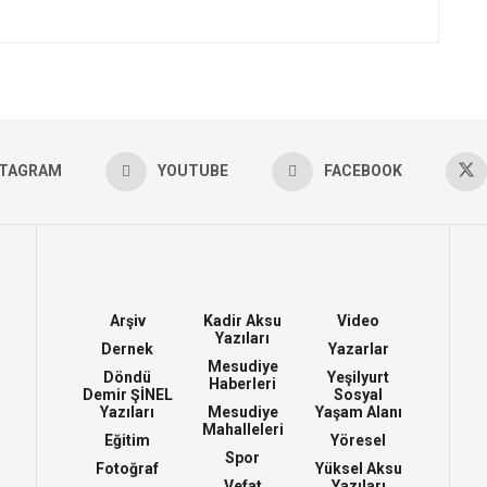
STAGRAM
YOUTUBE
FACEBOOK
Arşiv
Kadir Aksu
Video
Yazıları
Dernek
Yazarlar
Mesudiye
Döndü
Yeşilyurt
Haberleri
Demir ŞİNEL
Sosyal
Yazıları
Mesudiye
Yaşam Alanı
Mahalleleri
Eğitim
Yöresel
Spor
Fotoğraf
Yüksel Aksu
Vefat
Yazıları