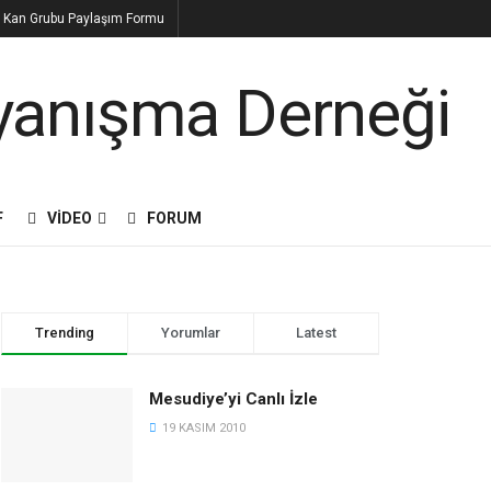
i Kan Grubu Paylaşım Formu
F
VIDEO
FORUM
Trending
Yorumlar
Latest
Mesudiye’yi Canlı İzle
19 KASIM 2010