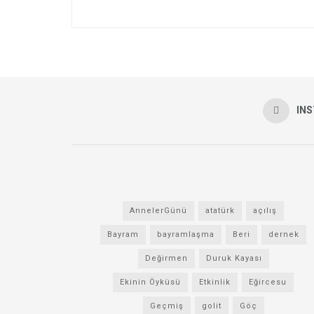
IN
AnnelerGünü
atatürk
açılış
Bayram
bayramlaşma
Beri
dernek
Değirmen
Duruk Kayası
Ekinin Öyküsü
Etkinlik
Eğircesu
Geçmiş
golit
Göç