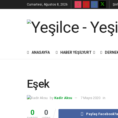
Cumartesi, Ağustos 8, 2026
Şii
ANASAYFA
HABER YEŞILYURT
DERNE
Eşek
by
Kadir Aksu
7 Mayıs 2020
in
0
0
Paylaş Facebook't