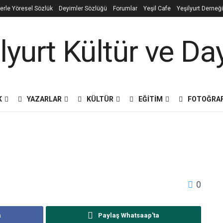
rlerle Yöresel Sözlük
Deyimler Sözlüğü
Forumlar
Yeşil Cafe
Yeşilyurt Derneğ
K
YAZARLAR
KÜLTÜR
EĞITIM
FOTOĞRA
0
a
Paylaş Whatsaap'ta