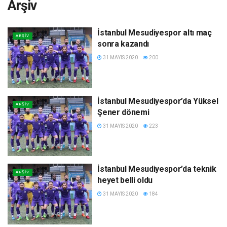
Arşiv
İstanbul Mesudiyespor altı maç
ARŞIV
sonra kazandı
31 MAYIS 2020
200
İstanbul Mesudiyespor’da Yüksel
ARŞIV
Şener dönemi
31 MAYIS 2020
223
İstanbul Mesudiyespor’da teknik
ARŞIV
heyet belli oldu
31 MAYIS 2020
184