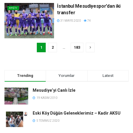
İstanbul Mesudiyespor’dan iki
ARŞIV
transfer
31 MAYIS 2020
74
1
2
…
183
Trending
Yorumlar
Latest
Mesudiye’yi Canlı İzle
19 KASIM 2010
Eski Köy Düğün Geleneklerimiz – Kadir AKSU
5 TEMMUZ 2020