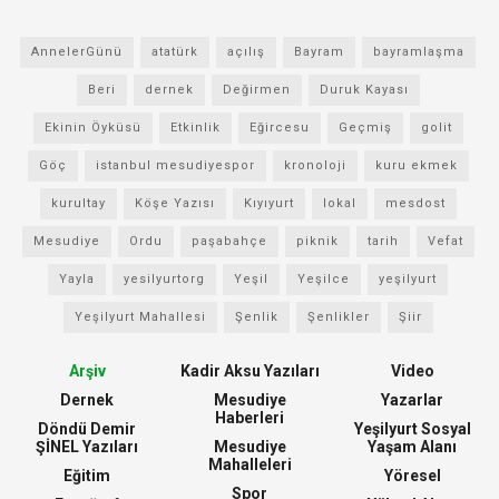
AnnelerGünü
atatürk
açılış
Bayram
bayramlaşma
Beri
dernek
Değirmen
Duruk Kayası
Ekinin Öyküsü
Etkinlik
Eğircesu
Geçmiş
golit
Göç
istanbul mesudiyespor
kronoloji
kuru ekmek
kurultay
Köşe Yazısı
Kıyıyurt
lokal
mesdost
Mesudiye
Ordu
paşabahçe
piknik
tarih
Vefat
Yayla
yesilyurtorg
Yeşil
Yeşilce
yeşilyurt
Yeşilyurt Mahallesi
Şenlik
Şenlikler
Şiir
Arşiv
Kadir Aksu Yazıları
Video
Dernek
Mesudiye
Yazarlar
Haberleri
Döndü Demir
Yeşilyurt Sosyal
ŞİNEL Yazıları
Mesudiye
Yaşam Alanı
Mahalleleri
Eğitim
Yöresel
Spor