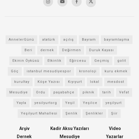
AnnelerGünü
atatürk
açılış
Bayram
bayramlaşma
Beri
dernek
Değirmen
Duruk Kayası
Ekinin Öyküsü
Etkinlik
Eğircesu
Geçmiş
golit
Göç
istanbul mesudiyespor
kronoloji
kuru ekmek
kurultay
Köşe Yazısı
Kıyıyurt
lokal
mesdost
Mesudiye
Ordu
paşabahçe
piknik
tarih
Vefat
Yayla
yesilyurtorg
Yeşil
Yeşilce
yeşilyurt
Yeşilyurt Mahallesi
Şenlik
Şenlikler
Şiir
Arşiv
Kadir Aksu Yazıları
Video
Dernek
Mesudiye
Yazarlar