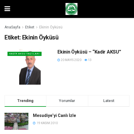
AnaSayfa
Etiket
Ekinin Öyküsü
Etiket:
Ekinin Öyküsü
Ekinin Öyküsü – “Kadir AKSU”
KADIR AKSU YAZILARI
20 MAYIS 2020
13
Trending
Yorumlar
Latest
Mesudiye’yi Canlı İzle
19 KASIM 2010