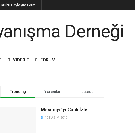
n Grubu Paylaşım Formu
F
VIDEO
FORUM
Trending
Yorumlar
Latest
Mesudiye’yi Canlı İzle
19 KASIM 2010