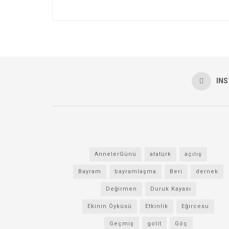
IN
AnnelerGünü
atatürk
açılış
Bayram
bayramlaşma
Beri
dernek
Değirmen
Duruk Kayası
Ekinin Öyküsü
Etkinlik
Eğircesu
Geçmiş
golit
Göç