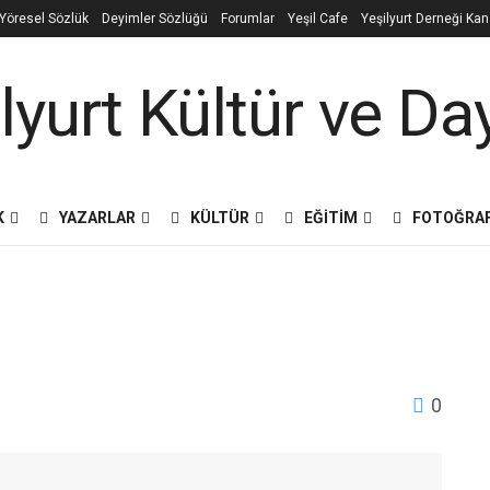
e Yöresel Sözlük
Deyimler Sözlüğü
Forumlar
Yeşil Cafe
Yeşilyurt Derneği Ka
K
YAZARLAR
KÜLTÜR
EĞITIM
FOTOĞRA
0