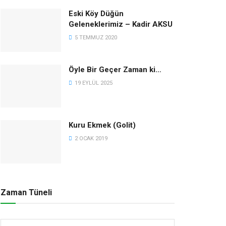
Eski Köy Düğün
Geleneklerimiz – Kadir AKSU
5 TEMMUZ 2020
Öyle Bir Geçer Zaman ki…
19 EYLÜL 2025
Kuru Ekmek (Golit)
2 OCAK 2019
Zaman Tüneli
Zaman