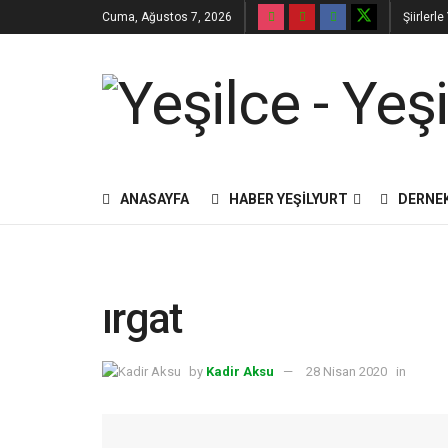
Cuma, Ağustos 7, 2026
Şiirlerl
ANASAYFA
HABER YEŞILYURT
DERNE
ırgat
by
Kadir Aksu
28 Nisan 2020
in