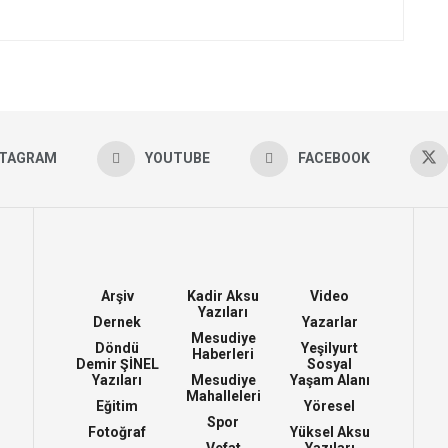
STAGRAM
YOUTUBE
FACEBOOK
Arşiv
Kadir Aksu
Video
Yazıları
Dernek
Yazarlar
Mesudiye
Döndü
Yeşilyurt
Haberleri
Demir ŞİNEL
Sosyal
Yazıları
Mesudiye
Yaşam Alanı
Mahalleleri
Eğitim
Yöresel
Spor
Fotoğraf
Yüksel Aksu