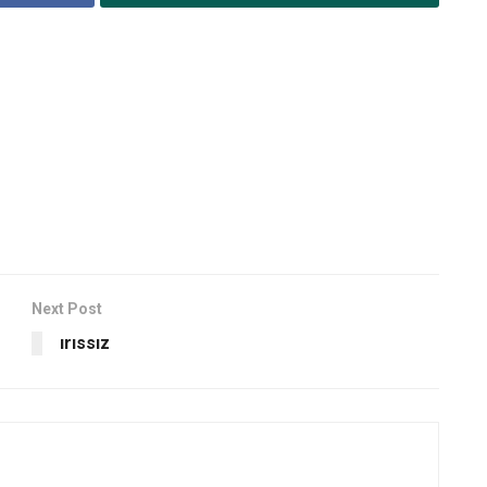
Next Post
ırıssız