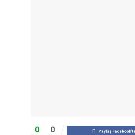
0
0
Paylaş Facebook't